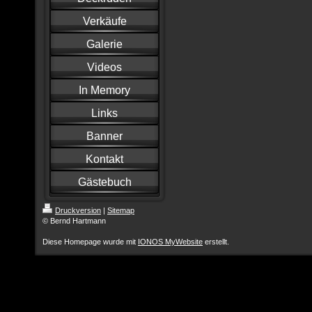
Verkäufe
Galerie
Videos
In Memory
Links
Banner
Kontakt
Gästebuch
Druckversion
|
Sitemap
© Bernd Hartmann
Diese Homepage wurde mit
IONOS MyWebsite
erstellt.